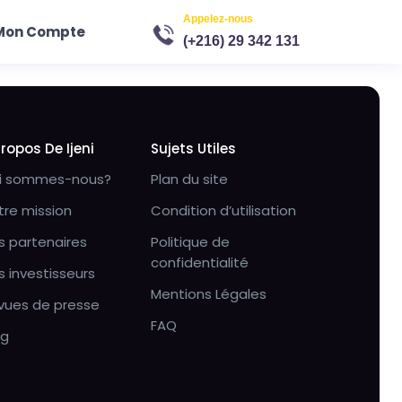
Appelez-nous
Mon Compte
(+216) 29 342 131
Propos De Ijeni
Sujets Utiles
i sommes-nous?
Plan du site
tre mission
Condition d’utilisation
s partenaires
Politique de
confidentialité
s investisseurs
Mentions Légales
vues de presse
FAQ
og