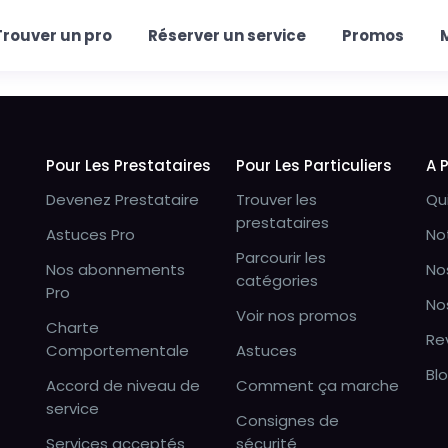
Trouver un pro
Réserver un service
Promos
Pour Les Prestataires
Pour Les Particuliers
A 
Devenez Prestataire
Trouver les
Qu
prestataires
Astuces Pro
No
Parcourir les
Nos abonnements
No
catégories
Pro
No
Voir nos promos
Charte
Re
Comportementale
Astuces
Bl
Accord de niveau de
Comment ça marche
service
Consignes de
Services acceptés
sécurité