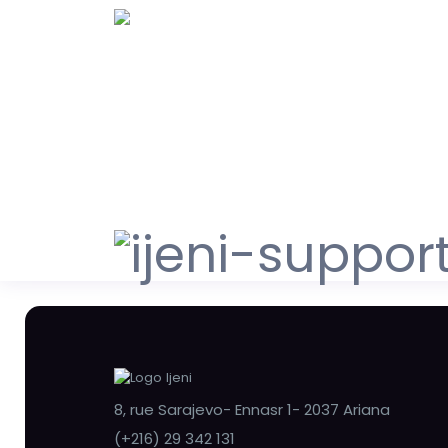
8, rue Sarajevo- Ennasr 1- 2037 Ariana
(+216) 29 342 131