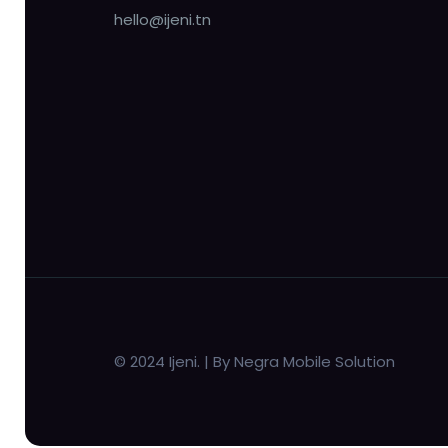
hello@ijeni.tn
© 2024 Ijeni. | By Negra Mobile Solution