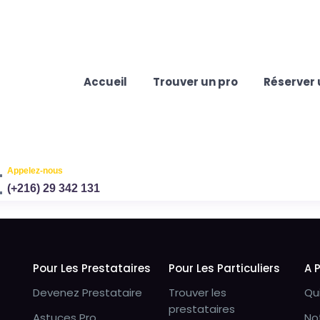
Accueil
Trouver un pro
Réserver 
Appelez-nous
(+216) 29 342 131
Pour Les Prestataires
Pour Les Particuliers
A 
Devenez Prestataire
Trouver les
Qu
prestataires
Astuces Pro
No