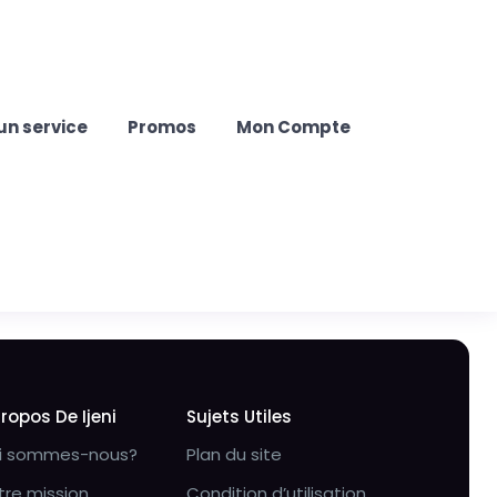
un service
Promos
Mon Compte
Propos De Ijeni
Sujets Utiles
i sommes-nous?
Plan du site
tre mission
Condition d’utilisation