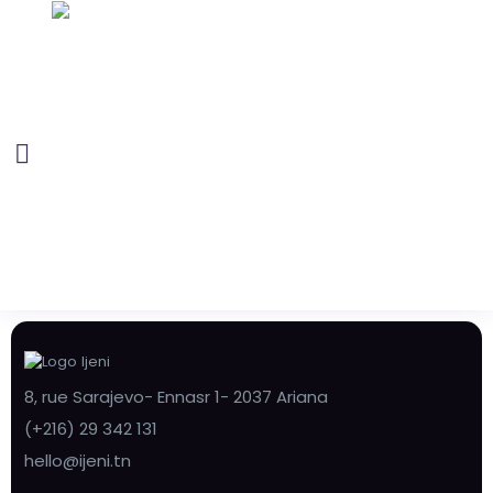
8, rue Sarajevo- Ennasr 1- 2037 Ariana
(+216) 29 342 131
hello@ijeni.tn