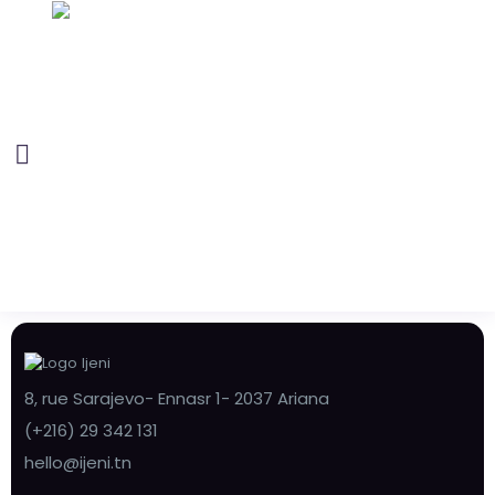
8, rue Sarajevo- Ennasr 1- 2037 Ariana
(+216) 29 342 131
hello@ijeni.tn