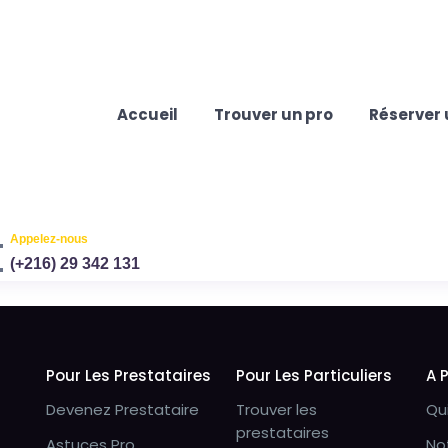
Accueil
Trouver un pro
Réserver 
Appelez-nous
(+216) 29 342 131
Pour Les Prestataires
Pour Les Particuliers
A 
Devenez Prestataire
Trouver les
Qu
prestataires
Astuces Pro
No