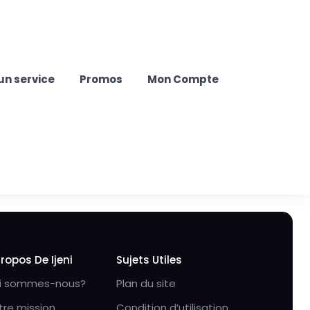
un service
Promos
Mon Compte
Propos De Ijeni
Sujets Utiles
i sommes-nous?
Plan du site
tre mission
Condition d’utilisation