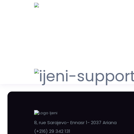
8, rue Sarajevo- Ennasr 1- 2037 Ariana
(+216) 29 342 131