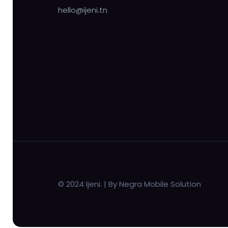
hello@ijeni.tn
© 2024 Ijeni. | By Negra Mobile Solution