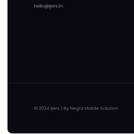
hello@ijeni.tn
© 2024 Ijeni. | By Negra Mobile Solution