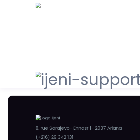
8, rue Sarajevo- Ennasr 1- 2037 Ariana
(+216) 29 342 131