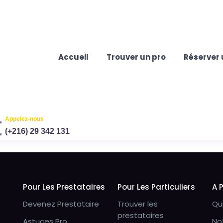
Accueil
Trouver un pro
Réserver 
Appelez-nous
(+216) 29 342 131
Pour Les Prestataires
Pour Les Particuliers
A 
Devenez Prestataire
Trouver les
Qu
prestataires
Astuces Pro
No