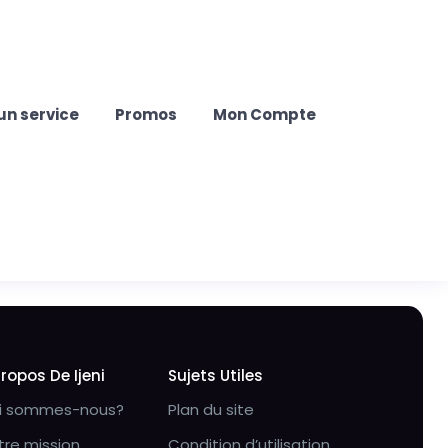
un service
Promos
Mon Compte
Propos De Ijeni
Sujets Utiles
i sommes-nous?
Plan du site
tre mission
Condition d’utilisation