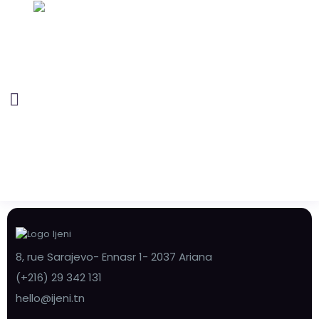
8, rue Sarajevo- Ennasr 1- 2037 Ariana
(+216) 29 342 131
hello@ijeni.tn