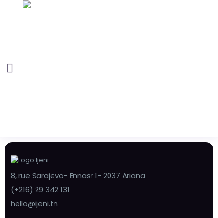
8, rue Sarajevo- Ennasr 1- 2037 Ariana
(+216) 29 342 131
hello@ijeni.tn