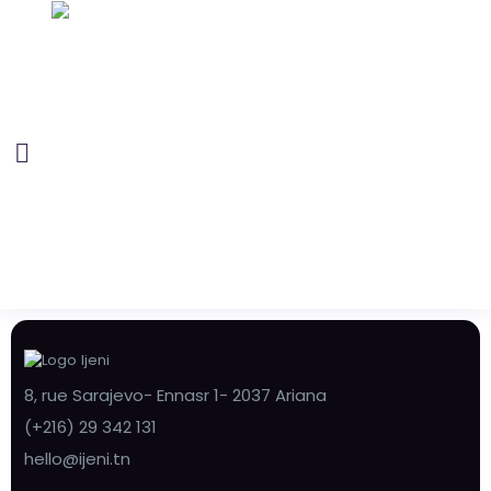
8, rue Sarajevo- Ennasr 1- 2037 Ariana
(+216) 29 342 131
hello@ijeni.tn