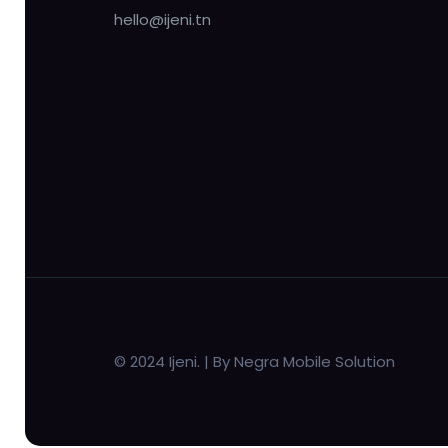
hello@ijeni.tn
© 2024 Ijeni. | By Negra Mobile Solution