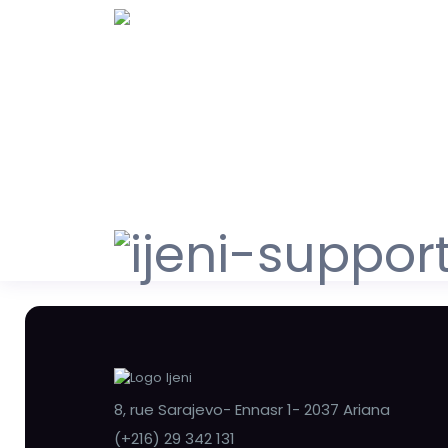
8, rue Sarajevo- Ennasr 1- 2037 Ariana
(+216) 29 342 131