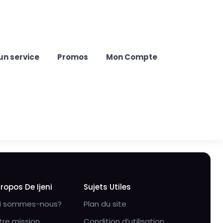
un service
Promos
Mon Compte
Propos De Ijeni
Sujets Utiles
i sommes-nous?
Plan du site
tre mission
Condition d’utilisation