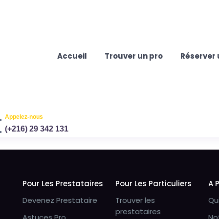
Accueil
Trouver un pro
Réserver 
Appelez-nous
(+216) 29 342 131
Pour Les Prestataires
Pour Les Particuliers
A 
Devenez Prestataire
Trouver les
Qu
prestataires
Astuces Pro
No