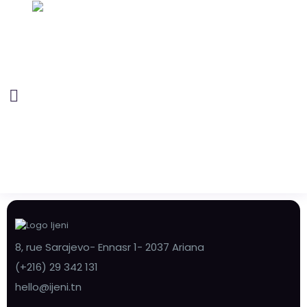
8, rue Sarajevo- Ennasr 1- 2037 Ariana
(+216) 29 342 131
hello@ijeni.tn