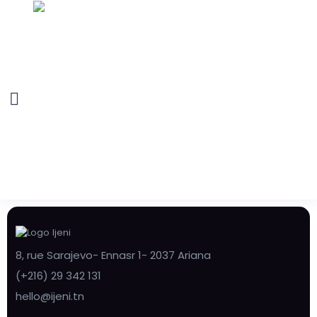
8, rue Sarajevo- Ennasr 1- 2037 Ariana
(+216) 29 342 131
hello@ijeni.tn