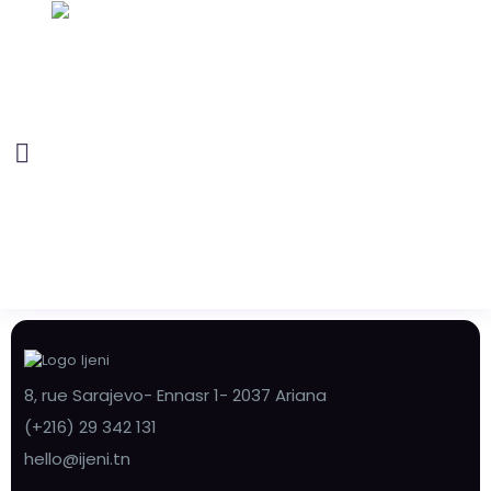
8, rue Sarajevo- Ennasr 1- 2037 Ariana
(+216) 29 342 131
hello@ijeni.tn