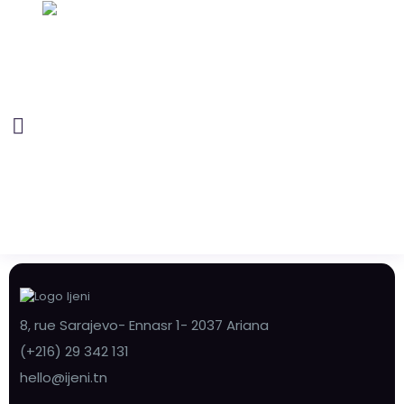
8, rue Sarajevo- Ennasr 1- 2037 Ariana
(+216) 29 342 131
hello@ijeni.tn