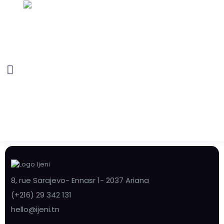
8, rue Sarajevo- Ennasr 1- 2037 Ariana
(+216) 29 342 131
hello@ijeni.tn