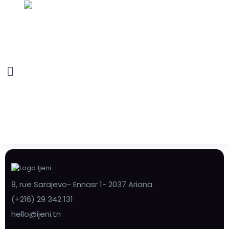
8, rue Sarajevo- Ennasr 1- 2037 Ariana
(+216) 29 342 131
hello@ijeni.tn