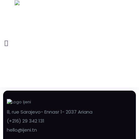
8, rue Sarajevo- Ennasr 1- 2037 Ariana
(+216) 29 342 131
hello@ijeni.tn