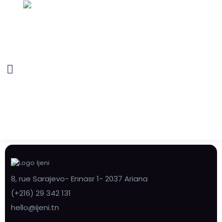
8, rue Sarajevo- Ennasr 1- 2037 Ariana
(+216) 29 342 131
hello@ijeni.tn