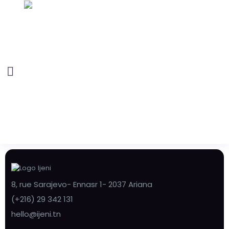
8, rue Sarajevo- Ennasr 1- 2037 Ariana
(+216) 29 342 131
hello@ijeni.tn