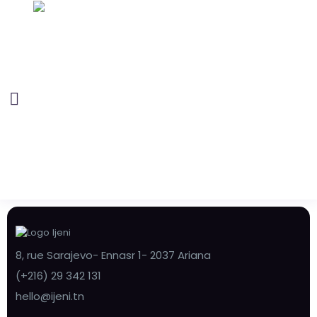
8, rue Sarajevo- Ennasr 1- 2037 Ariana
(+216) 29 342 131
hello@ijeni.tn