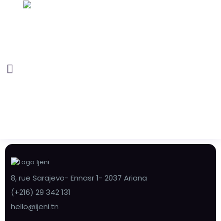
8, rue Sarajevo- Ennasr 1- 2037 Ariana
(+216) 29 342 131
hello@ijeni.tn