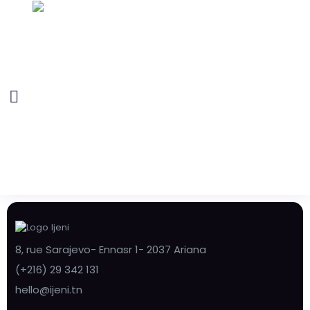
8, rue Sarajevo- Ennasr 1- 2037 Ariana
(+216) 29 342 131
hello@ijeni.tn