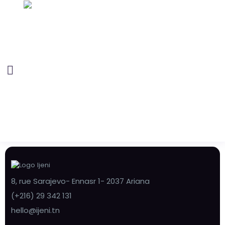
8, rue Sarajevo- Ennasr 1- 2037 Ariana
(+216) 29 342 131
hello@ijeni.tn