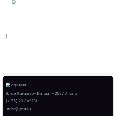
8, rue Sarajevo- Ennasr 1- 2037 Ariana
(+216) 29 342 131
hello@ijeni.tn