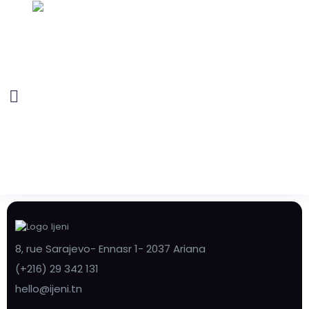
8, rue Sarajevo- Ennasr 1- 2037 Ariana
(+216) 29 342 131
hello@ijeni.tn