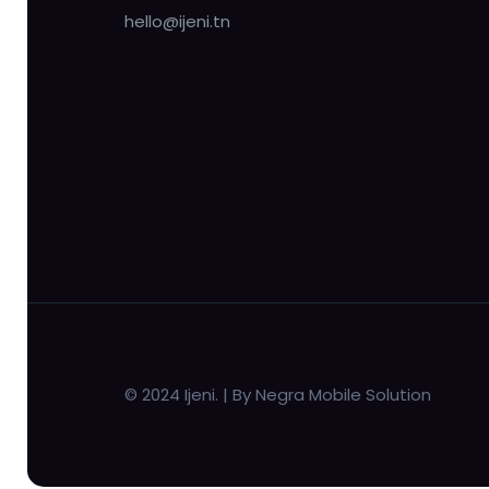
hello@ijeni.tn
© 2024 Ijeni. | By Negra Mobile Solution