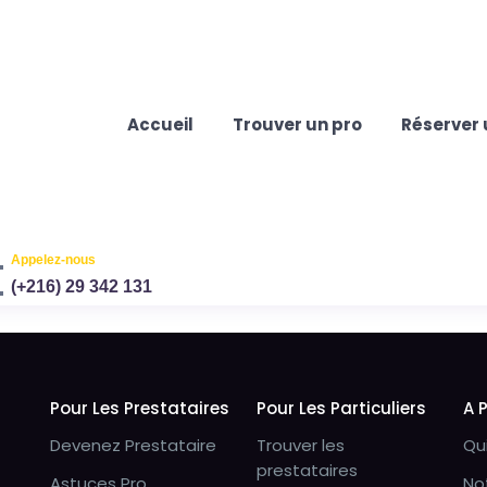
Accueil
Trouver un pro
Réserver 
Appelez-nous
(+216) 29 342 131
Pour Les Prestataires
Pour Les Particuliers
A 
Devenez Prestataire
Trouver les
Qu
prestataires
Astuces Pro
No