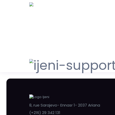
8, rue Sarajevo- Ennasr 1- 2037 Ariana
(+216) 29 342 131