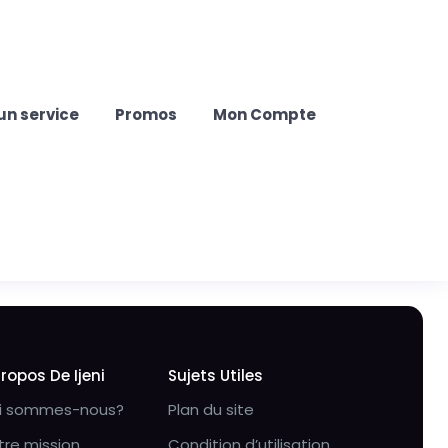
un service
Promos
Mon Compte
Propos De Ijeni
Sujets Utiles
i sommes-nous?
Plan du site
tre mission
Condition d’utilisation