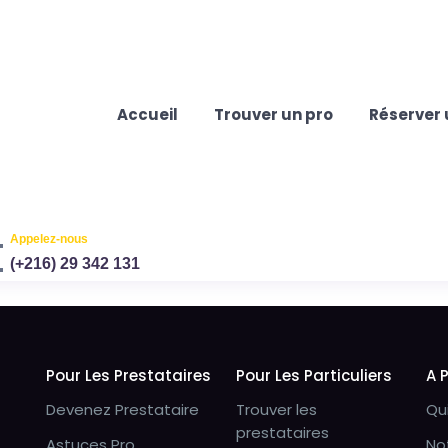
Accueil
Trouver un pro
Réserver 
Appelez-nous
(+216) 29 342 131
Pour Les Prestataires
Pour Les Particuliers
A 
Devenez Prestataire
Trouver les
Qu
prestataires
Astuces Pro
No