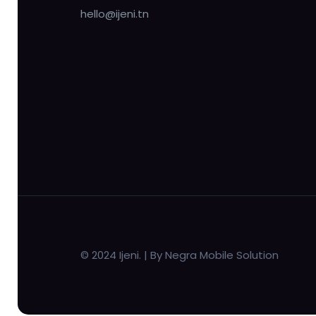
hello@ijeni.tn
© 2024 Ijeni. | By Negra Mobile Solution