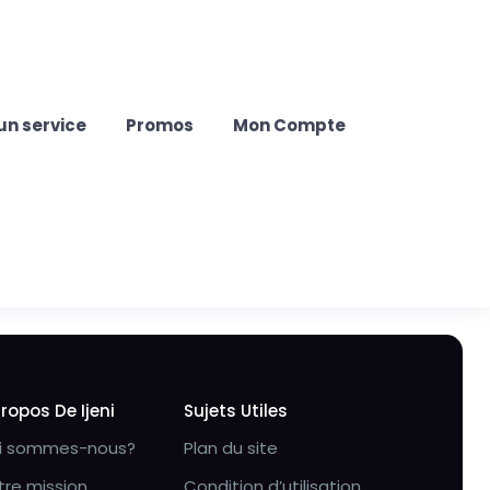
un service
Promos
Mon Compte
Propos De Ijeni
Sujets Utiles
i sommes-nous?
Plan du site
tre mission
Condition d’utilisation