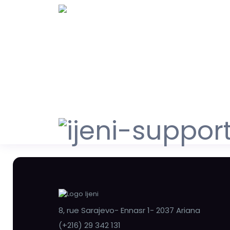
8, rue Sarajevo- Ennasr 1- 2037 Ariana
(+216) 29 342 131