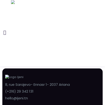
8, rue Sarajevo- Ennasr 1- 2037 Ariana
(+216) 29 342 131
hello@ijeni.tn