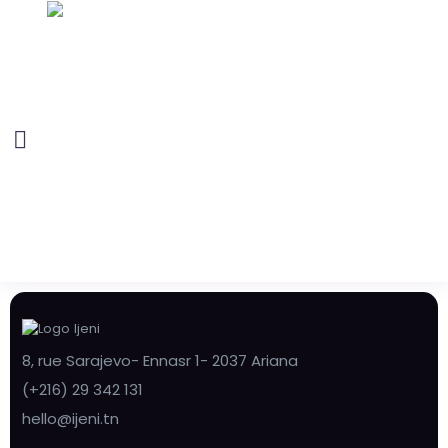
8, rue Sarajevo- Ennasr 1- 2037 Ariana
(+216) 29 342 131
hello@ijeni.tn