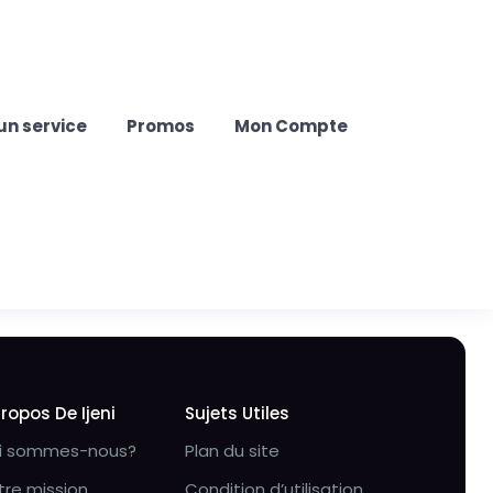
un service
Promos
Mon Compte
Propos De Ijeni
Sujets Utiles
i sommes-nous?
Plan du site
tre mission
Condition d’utilisation