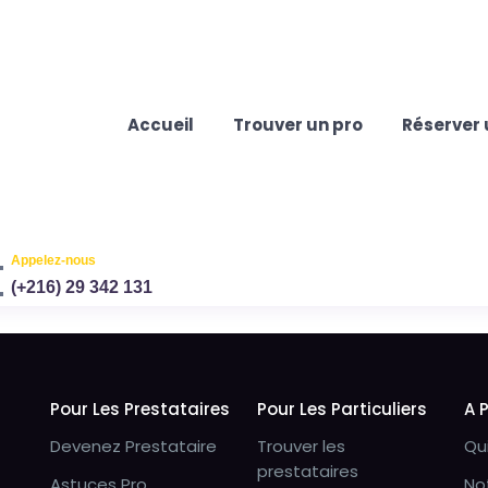
Accueil
Trouver un pro
Réserver 
Appelez-nous
(+216) 29 342 131
Pour Les Prestataires
Pour Les Particuliers
A 
Devenez Prestataire
Trouver les
Qu
prestataires
Astuces Pro
No