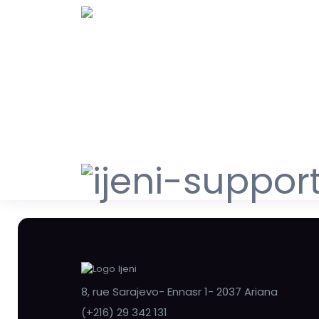
8, rue Sarajevo- Ennasr 1- 2037 Ariana
(+216) 29 342 131