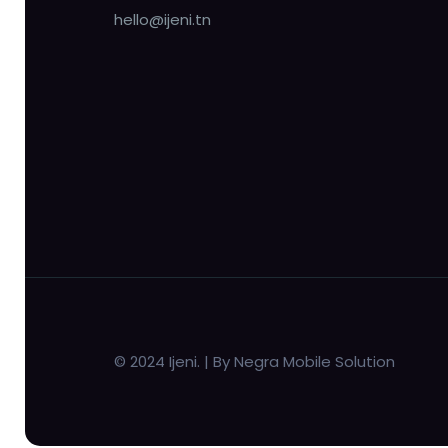
hello@ijeni.tn
© 2024 Ijeni. | By Negra Mobile Solution