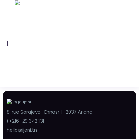
8, rue Sarajevo- Ennasr 1- 2037 Ariana
(+216) 29 342 131
hello@ijeni.tn