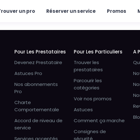
Trouver un pro
Réserver un service
Promos
Pour Les Prestataires
Pour Les Particuliers
A 
Devenez Prestataire
Trouver les
Qu
prestataires
Astuces Pro
No
Parcourir les
Nos abonnements
No
catégories
Pro
No
Voir nos promos
Charte
Re
Comportementale
Astuces
Bl
Accord de niveau de
Comment ça marche
service
Consignes de
Services acceptés
sécurité