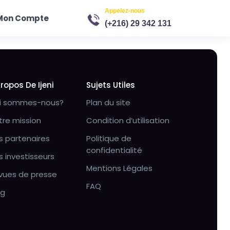
Appelez-nous
Mon Compte
(+216) 29 342 131
Propos De Ijeni
Sujets Utiles
i sommes-nous?
Plan du site
tre mission
Condition d’utilisation
s partenaires
Politique de
confidentialité
s investisseurs
Mentions Légales
vues de presse
FAQ
og