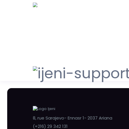
8, rue Sarajevo- Ennasr 1- 2037 Ariana
(+216) 29 342 131