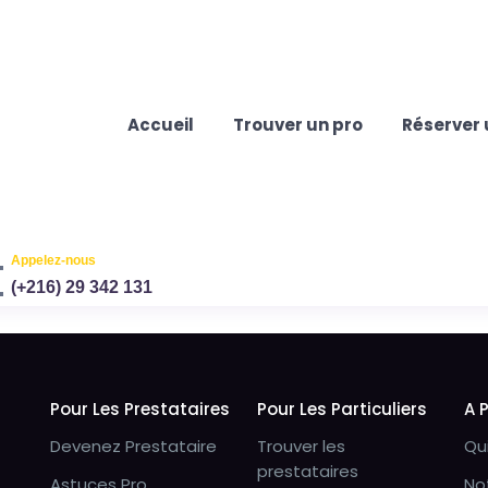
Accueil
Trouver un pro
Réserver 
Appelez-nous
(+216) 29 342 131
Pour Les Prestataires
Pour Les Particuliers
A 
Devenez Prestataire
Trouver les
Qu
prestataires
Astuces Pro
No