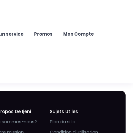
un service
Promos
Mon Compte
Propos De Ijeni
Sujets Utiles
i sommes-nous?
Plan du site
tre mission
Condition d’utilisation