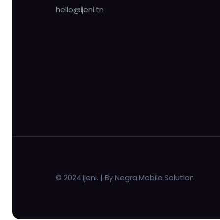
hello@ijeni.tn
© 2024 Ijeni. | By Negra Mobile Solution