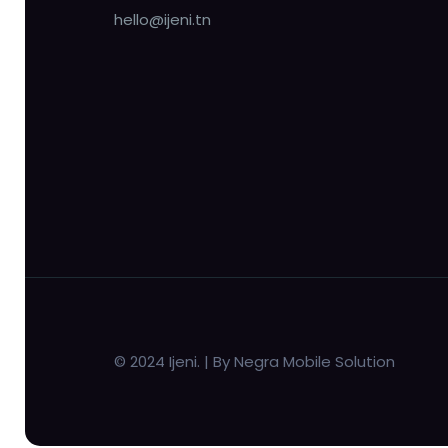
hello@ijeni.tn
© 2024 Ijeni. | By Negra Mobile Solution