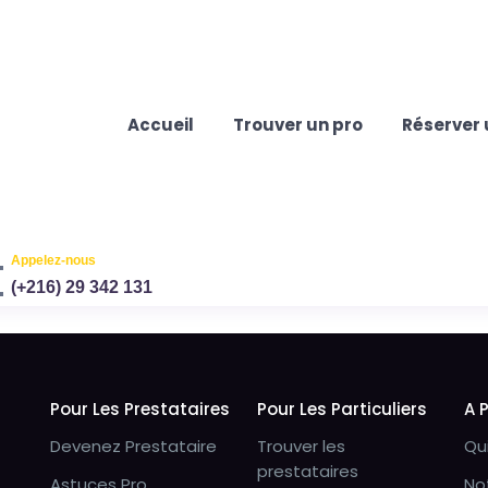
Accueil
Trouver un pro
Réserver 
Appelez-nous
(+216) 29 342 131
Pour Les Prestataires
Pour Les Particuliers
A 
Devenez Prestataire
Trouver les
Qu
prestataires
Astuces Pro
No