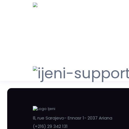
8, rue Sarajevo- Ennasr 1- 2037 Ariana
(+216) 29 342 131