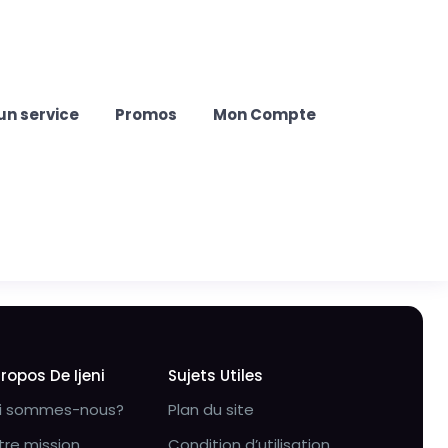
un service
Promos
Mon Compte
Propos De Ijeni
Sujets Utiles
i sommes-nous?
Plan du site
tre mission
Condition d’utilisation