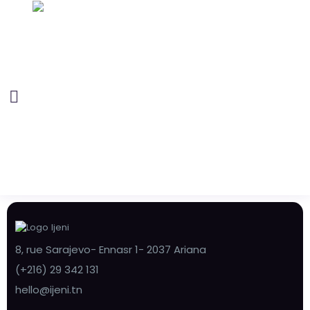
8, rue Sarajevo- Ennasr 1- 2037 Ariana
(+216) 29 342 131
hello@ijeni.tn