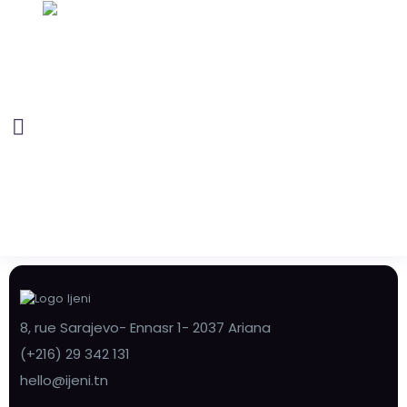
8, rue Sarajevo- Ennasr 1- 2037 Ariana
(+216) 29 342 131
hello@ijeni.tn