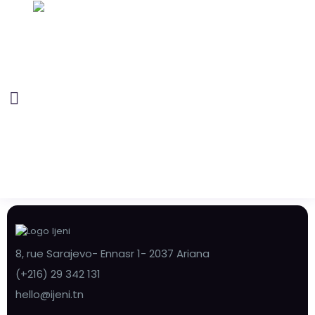
8, rue Sarajevo- Ennasr 1- 2037 Ariana
(+216) 29 342 131
hello@ijeni.tn