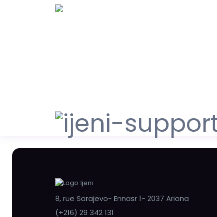
8, rue Sarajevo- Ennasr 1- 2037 Ariana
(+216) 29 342 131