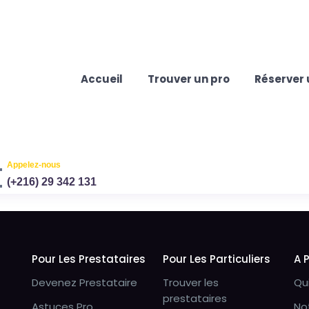
Accueil
Trouver un pro
Réserver 
Appelez-nous
(+216) 29 342 131
Pour Les Prestataires
Pour Les Particuliers
A 
Devenez Prestataire
Trouver les
Qu
prestataires
Astuces Pro
No