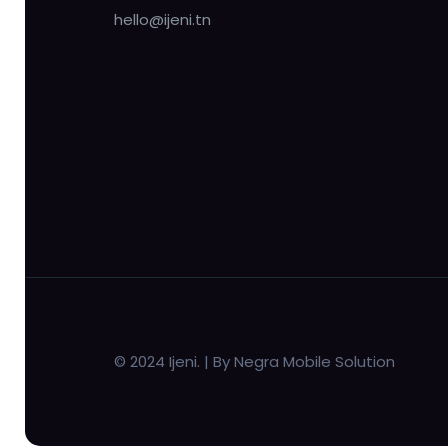
hello@ijeni.tn
© 2024 Ijeni. | By Negra Mobile Solution