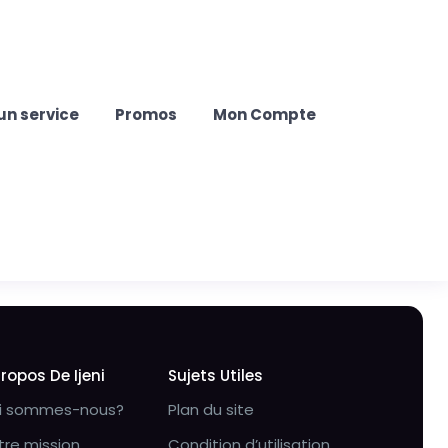
un service
Promos
Mon Compte
Propos De Ijeni
Sujets Utiles
i sommes-nous?
Plan du site
tre mission
Condition d’utilisation