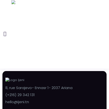
8, rue Sarajevo- Ennasr 1- 2037 Ariana
(+216) 29 342 131
hello@ijeni.tn