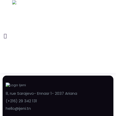
8, rue Sarajevo- Ennasr 1- 2037 Ariana
(+216) 29 342 131
hello@ijeni.tn