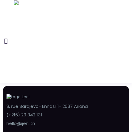
8, rue Sarajevo- Ennasr 1- 2037 Ariana
(+216) 29 342 131
hello@ijeni.tn