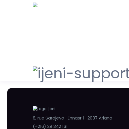
8, rue Sarajevo- Ennasr 1- 2037 Ariana
(+216) 29 342 131