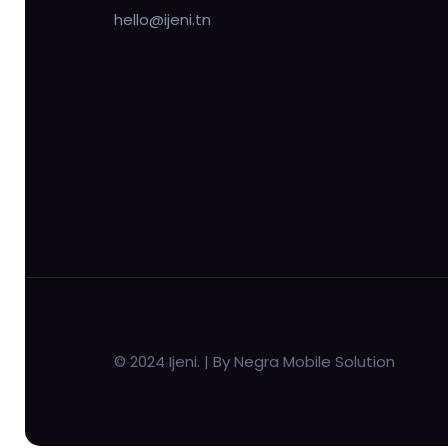
hello@ijeni.tn
© 2024 Ijeni. | By Negra Mobile Solution