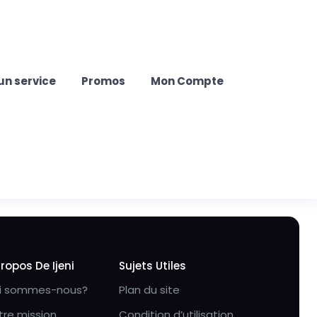
un service
Promos
Mon Compte
Propos De Ijeni
Sujets Utiles
i sommes-nous?
Plan du site
tre mission
Condition d’utilisation