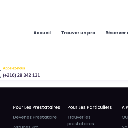
Accueil
Trouver un pro
Réserver 
Appelez-nous
(+216) 29 342 131
Pour Les Prestataires
Pour Les Particuliers
A 
Devenez Prestataire
Trouver les
Qu
prestataires
Astuces Pro
No