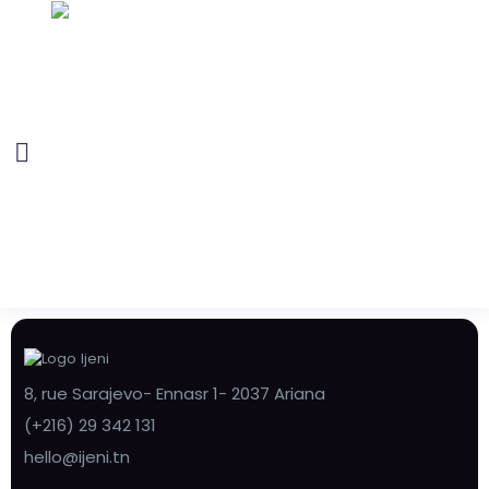
8, rue Sarajevo- Ennasr 1- 2037 Ariana
(+216) 29 342 131
hello@ijeni.tn