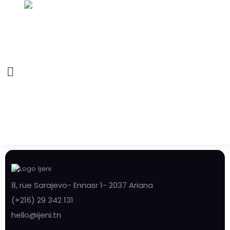
8, rue Sarajevo- Ennasr 1- 2037 Ariana
(+216) 29 342 131
hello@ijeni.tn