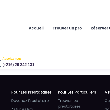
Accueil
Trouver un pro
Réserver 
Appelez-nous
(+216) 29 342 131
Pour Les Prestataires
Pour Les Particuliers
A 
Devenez Prestataire
Trouver les
Qu
prestataires
Astuces Pro
No