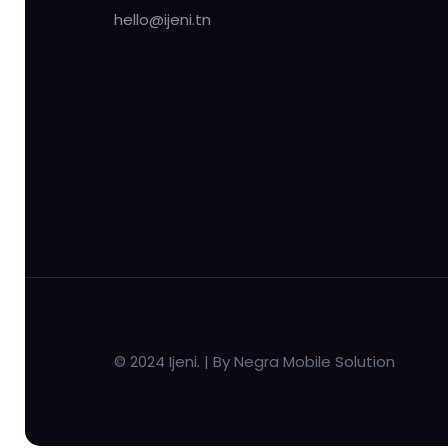
hello@ijeni.tn
© 2024 Ijeni. | By Negra Mobile Solution