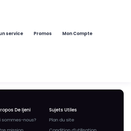
un service
Promos
Mon Compte
Propos De Ijeni
Sujets Utiles
i sommes-nous?
Plan du site
tre mission
Condition d’utilisation