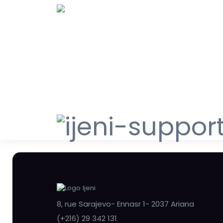
8, rue Sarajevo- Ennasr 1- 2037 Ariana
(+216) 29 342 131