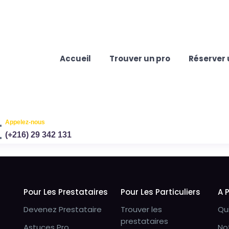
Accueil
Trouver un pro
Réserver 
Appelez-nous
(+216) 29 342 131
Pour Les Prestataires
Pour Les Particuliers
A 
Devenez Prestataire
Trouver les
Qu
prestataires
Astuces Pro
No