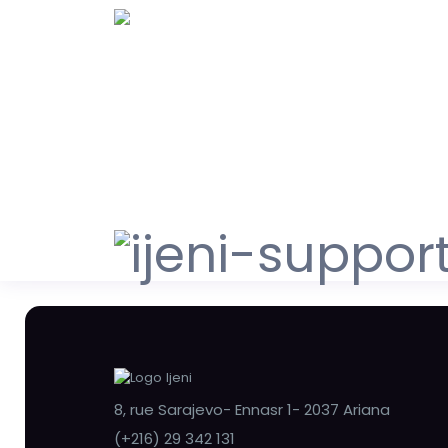
8, rue Sarajevo- Ennasr 1- 2037 Ariana
(+216) 29 342 131