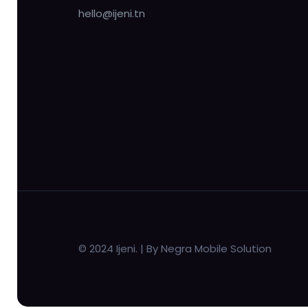
hello@ijeni.tn
© 2024 Ijeni. | By Negra Mobile Solution