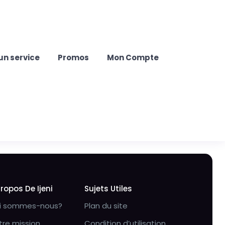
un service
Promos
Mon Compte
Propos De Ijeni
Sujets Utiles
i sommes-nous?
Plan du site
tre mission
Condition d’utilisation