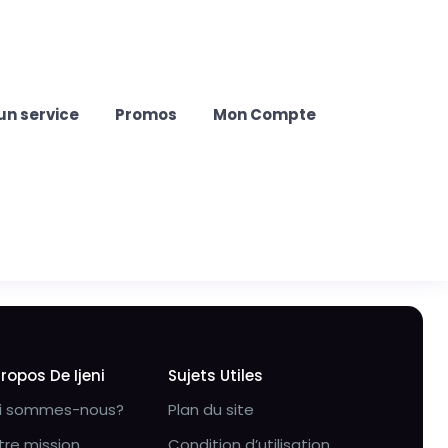
un service
Promos
Mon Compte
Propos De Ijeni
Sujets Utiles
i sommes-nous?
Plan du site
tre mission
Condition d’utilisation