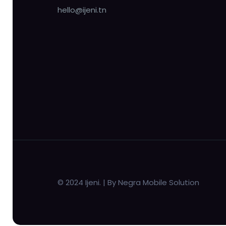
hello@ijeni.tn
© 2024 Ijeni. | By Negra Mobile Solution