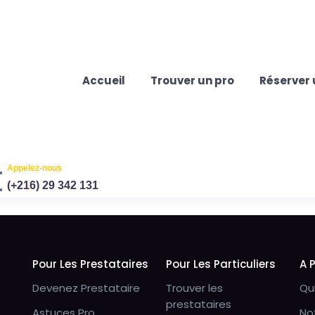
Accueil
Trouver un pro
Réserver 
Appelez-nous
(+216) 29 342 131
Pour Les Prestataires
Pour Les Particuliers
A 
Devenez Prestataire
Trouver les
Qu
prestataires
Astuces Pro
No