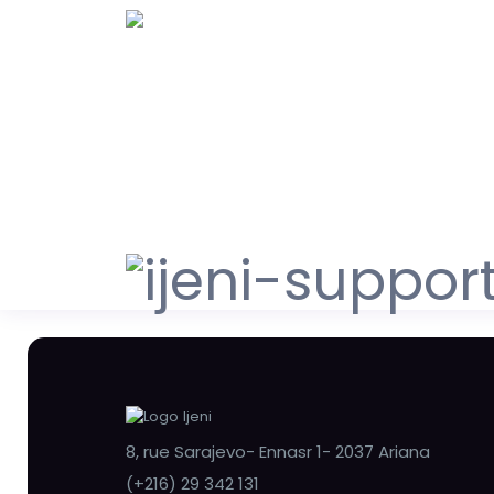
8, rue Sarajevo- Ennasr 1- 2037 Ariana
(+216) 29 342 131