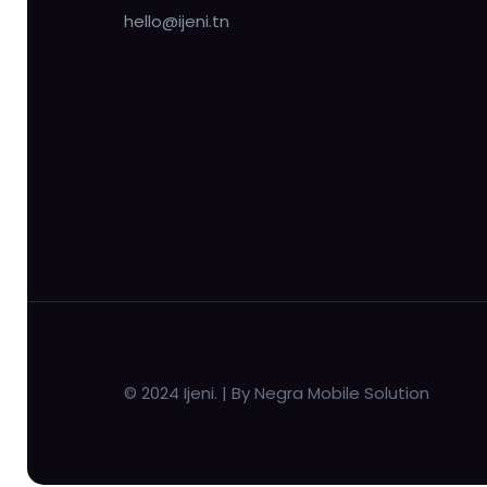
hello@ijeni.tn
© 2024 Ijeni. | By Negra Mobile Solution