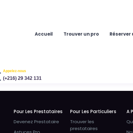
Accueil
Trouver un pro
Réserver 
Appelez-nous
(+216) 29 342 131
Pour Les Prestataires
Pour Les Particuliers
A 
Devenez Prestataire
Trouver les
Qu
prestataires
Astuces Pro
No