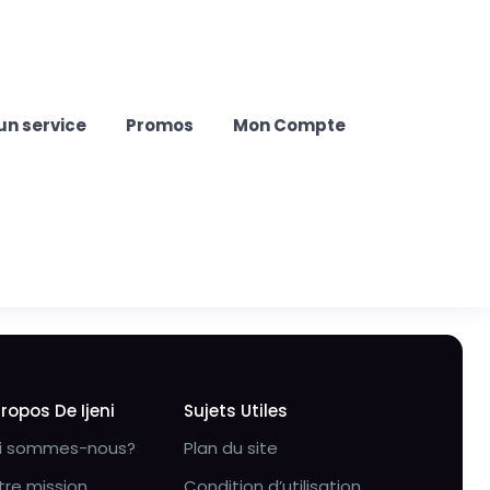
un service
Promos
Mon Compte
Propos De Ijeni
Sujets Utiles
i sommes-nous?
Plan du site
tre mission
Condition d’utilisation