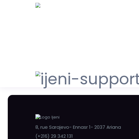
8, rue Sarajevo- Ennasr 1- 2037 Ariana
(+216) 29 342 131