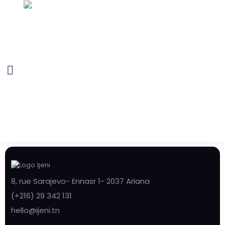
8, rue Sarajevo- Ennasr 1- 2037 Ariana
(+216) 29 342 131
hello@ijeni.tn