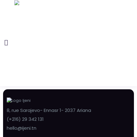
8, rue Sarajevo- Ennasr 1- 2037 Ariana
(+216) 29 342 131
hello@ijeni.tn